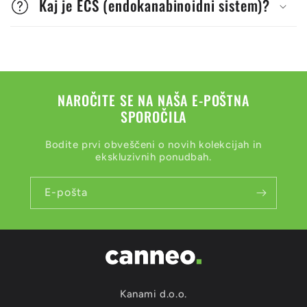
Kaj je ECS (endokanabinoidni sistem)?
NAROČITE SE NA NAŠA E-POŠTNA
SPOROČILA
Bodite prvi obveščeni o novih kolekcijah in
ekskluzivnih ponudbah.
E-pošta
Kanami d.o.o.