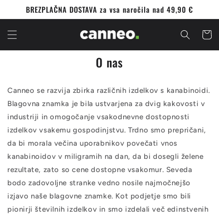
Preskoči
BREZPLAČNA DOSTAVA za vsa naročila nad 49,90 €
na
vsebino
Voziče
O nas
Canneo se razvija zbirka različnih izdelkov s kanabinoidi.
Blagovna znamka je bila ustvarjena za dvig kakovosti v
industriji in omogočanje vsakodnevne dostopnosti
izdelkov vsakemu gospodinjstvu. Trdno smo prepričani,
da bi morala večina uporabnikov povečati vnos
kanabinoidov v miligramih na dan, da bi dosegli želene
rezultate, zato so cene dostopne vsakomur. Seveda
bodo zadovoljne stranke vedno nosile najmočnejšo
izjavo naše blagovne znamke. Kot podjetje smo bili
pionirji številnih izdelkov in smo izdelali več edinstvenih