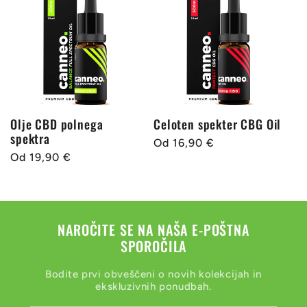
Olje CBD polnega
Celoten spekter CBG Oil
spektra
Redna
Od 16,90 €
Redna
Od 19,90 €
cena
cena
NAROČITE SE NA NAŠA E-POŠTNA
SPOROČILA
Bodite prvi obveščeni o novih kolekcijah in
ekskluzivnih ponudbah.