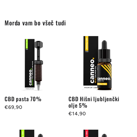
Morda vam bo všeč tudi
CBD pasta 70%
CBD Hišni ljubljenčki
olje 5%
Redna
€69,90
Redna
€14,90
cena
cena