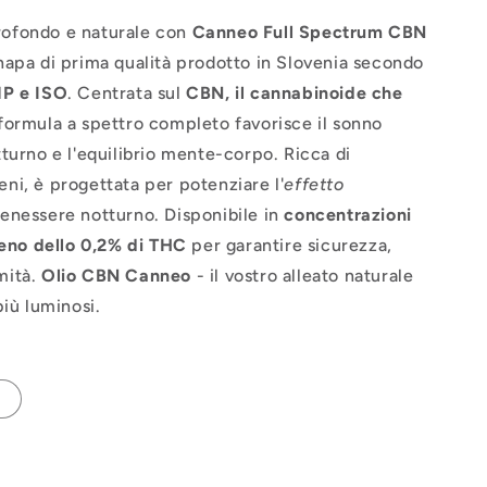
rofondo e naturale con
Canneo Full Spectrum CBN
anapa di prima qualità prodotto in Slovenia secondo
MP e ISO
. Centrata sul
CBN, il cannabinoide che
 formula a spettro completo favorisce il sonno
tturno e l'equilibrio mente-corpo. Ricca di
eni, è progettata per potenziare l'
effetto
benessere notturno. Disponibile in
concentrazioni
no dello 0,2% di THC
per garantire sicurezza,
mità.
Olio CBN Canneo
- il vostro alleato naturale
più luminosi.