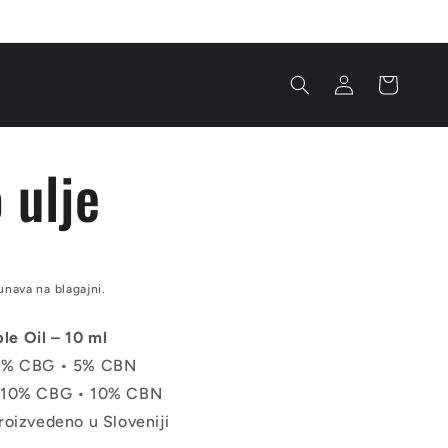
Prijava
Košarica
 ulje
nava na blagajni.
le Oil – 10 ml
• 5% CBG • 5% CBN
 • 10% CBG • 10% CBN
Proizvedeno u Sloveniji