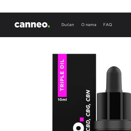
Preskoči
na
sadržaj
Dućan
O nama
FAQ
Prijeđi na
informacije
o
proizvodu