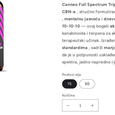
Canneo Full Spectrum Trip
CBN-a
, stručno formulir
,
mentalnu jasnoću
i
dnev
10-10-10
— ovaj bogati
ek
kanabinoida i terpena za a
terapeutski učinak. Izrađe
standardima
, sadrži
manj
da je u potpunosti usklađe
spektra, jedno napredno rj
Postoci ulja
15
30
Količina
Smanjite
Povećajte
količinu
količinu