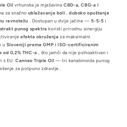
le Oil
vrhunska je mješavina
CBD-a, CBG-a i
ana za snažno
ublažavanje boli
,
duboko opuštanje
nu ravnotežu
. Dostupan u dvije jačine —
5-5-5
i
strakt punog spektra
koristi prirodnu sinergiju
ktiviranje
efekta okruženja
za maksimalni
n u
Sloveniji prema GMP i ISO-certificiranim
e od 0,2% THC-a
, što jamči da nije psihoaktivan i
n s EU.
Canneo Triple Oil
— tri kanabinoida punog
ešenje za potpuno zdravlje.